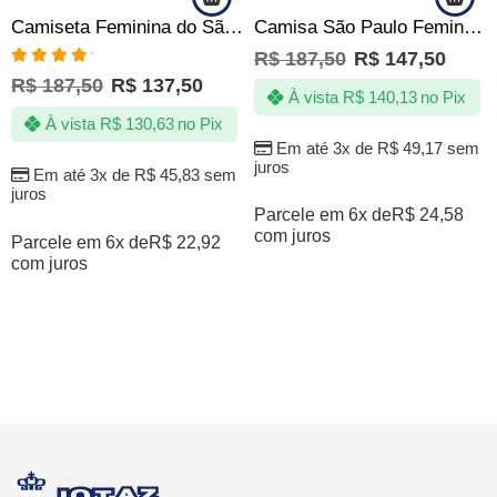
Camiseta Feminina do São Paulo FC SPFC Torcedora Oficial
Camisa São Paulo Feminina Mulher Rosa Tricolor SPFC Oficial
R$
187,50
R$
147,50
Avaliação
R$
187,50
R$
137,50
5.00
de 5
À vista
R$
140,13
no Pix
À vista
R$
130,63
no Pix
Em até 3x de
R$
49,17
sem
juros
Em até 3x de
R$
45,83
sem
juros
Parcele em 6x de
R$
24,58
com juros
Parcele em 6x de
R$
22,92
com juros