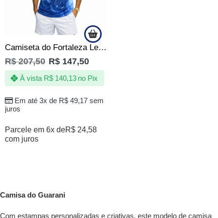
Camiseta do Fortaleza Leão Feroz Azul Celeste Oficial
R$
207,50
R$
147,50
À vista
R$
140,13
no Pix
Em até 3x de
R$
49,17
sem
juros
Parcele em 6x de
R$
24,58
com juros
Camisa do Guarani
Com estampas personalizadas e criativas, este modelo de camisa