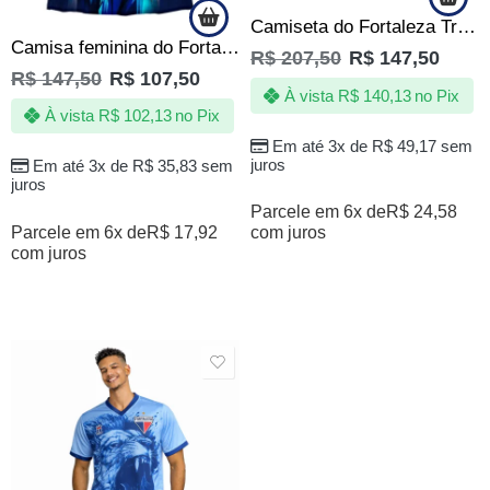
Camiseta do Fortaleza Tricolor de Aço Branca Masculina Oficial
Camisa feminina do Fortaleza – Jotaz – Leão Celeste
R$
207,50
R$
147,50
R$
147,50
R$
107,50
À vista
R$
140,13
no Pix
À vista
R$
102,13
no Pix
Em até 3x de
R$
49,17
sem
juros
Em até 3x de
R$
35,83
sem
juros
Parcele em 6x de
R$
24,58
Parcele em 6x de
R$
17,92
com juros
com juros
SALE