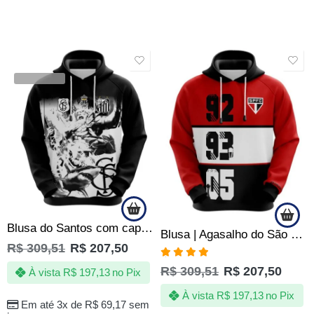
SALE
SALE
VENDIDOS
Blusa do Santos com capuz – Poseidon blackout – Produto Oficial – Masculino
Blusa | Agasalho do São Paulo SPFC – Legado Tricolor 92 | 93 | 05 – Oficial
R$
309,51
R$
207,50
Avaliação
R$
309,51
R$
207,50
À vista
R$
197,13
no Pix
4.83
de 5
À vista
R$
197,13
no Pix
Em até 3x de
R$
69,17
sem