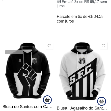
Em até 3x de
R$
69,17
sem
juros
Parcele em 6x de
R$
34,58
com juros
SALE
SALE
VENDIDOS
Blusa do Santos com Capuz – Antirracismo – Produto Oficial – Masculino
Blusa | Agasalho do Santos FC Escudo que Impõe Respeito – Oficial