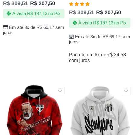
R$
309,51
R$
207,50
Avaliação
R$
309,51
R$
207,50
À vista
R$
197,13
no Pix
5.00
de 5
À vista
R$
197,13
no Pix
Em até 3x de
R$
69,17
sem
juros
Em até 3x de
R$
69,17
sem
juros
Parcele em 6x de
R$
34,58
com juros
SALE
SALE