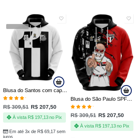
SALE
SALE
VENDIDOS
Blusa do Santos com capuz – 111 anos – Produto Oficial – Masculino
Blusa do São Paulo SPFC – Made in Quebrada – Produto Oficial
Avaliação
R$
309,51
R$
207,50
5.00
de 5
Avaliação
R$
309,51
R$
207,50
5.00
de 5
À vista
R$
197,13
no Pix
À vista
R$
197,13
no Pix
Em até 3x de
R$
69,17
sem
juros