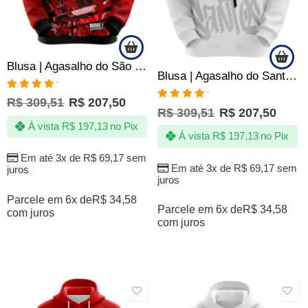
Blusa | Agasalho do São Paulo FC – Quebrada – Torcida que Conduz – Produto Oficial
Blusa | Agasalho do Santos Sempre Santos com Capuz – Oficial
Avaliação
R$
309,51
R$
207,50
5.00
de 5
Avaliação
R$
309,51
R$
207,50
5.00
de 5
À vista
R$
197,13
no Pix
À vista
R$
197,13
no Pix
Em até 3x de
R$
69,17
sem
Em até 3x de
R$
69,17
sem
juros
juros
Parcele em 6x de
R$
34,58
Parcele em 6x de
R$
34,58
com juros
com juros
SALE
SALE