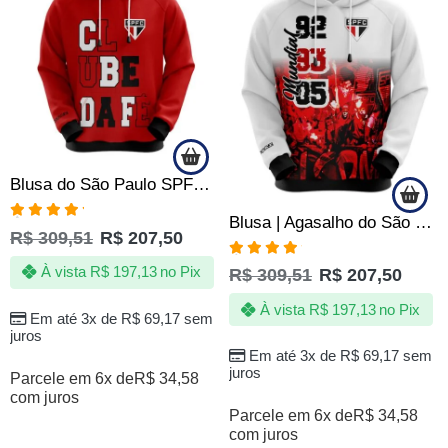
Blusa do São Paulo SPFC – Clube da Fé com Canguru – Oficial
Blusa | Agasalho do São Paulo SPFC Vovô de Quebrada – Oficial
Avaliação
R$
309,51
R$
207,50
5.00
de 5
Avaliação
À vista
R$
197,13
no Pix
R$
309,51
R$
207,50
4.90
de 5
À vista
R$
197,13
no Pix
Em até 3x de
R$
69,17
sem
juros
Em até 3x de
R$
69,17
sem
juros
Parcele em 6x de
R$
34,58
com juros
Parcele em 6x de
R$
34,58
com juros