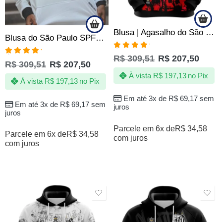
Blusa | Agasalho do São Paulo SPFC – Vovô Tricolor Vibrante – Produto Oficial
Blusa do São Paulo SPFC Campeão de Tudo com Canguru Oficial
Avaliação
R$
309,51
R$
207,50
Avaliação
5.00
de 5
R$
309,51
R$
207,50
5.00
de 5
À vista
R$
197,13
no Pix
À vista
R$
197,13
no Pix
Em até 3x de
R$
69,17
sem
Em até 3x de
R$
69,17
sem
juros
juros
Parcele em 6x de
R$
34,58
Parcele em 6x de
R$
34,58
com juros
com juros
SALE
SALE