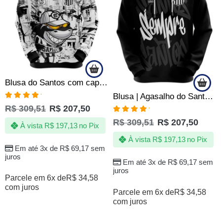
Blusa do Santos com capuz – Time da Vila – Produto Oficial – Masculino
Blusa | Agasalho do Santos Sempre Santos com Capuz e Canguru Preta – Oficial
Avaliação
R$
309,51
R$
207,50
5.00
de 5
Avaliação
R$
309,51
R$
207,50
5.00
de 5
À vista
R$
197,13
no Pix
À vista
R$
197,13
no Pix
Em até 3x de
R$
69,17
sem
juros
Em até 3x de
R$
69,17
sem
juros
Parcele em 6x de
R$
34,58
com juros
Parcele em 6x de
R$
34,58
com juros