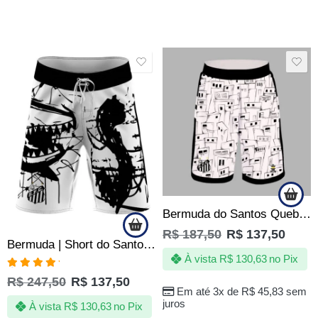
SALE
SALE
Bermuda do Santos Quebrada Jotaz Produto Oficial Masculino
R$
187,50
R$
137,50
Bermuda | Short do Santos Peixe Tactel Elastano – Peixe Devorador – Oficial
À vista
R$
130,63
no Pix
Avaliação
R$
247,50
R$
137,50
5.00
de 5
Em até 3x de
R$
45,83
sem
juros
À vista
R$
130,63
no Pix