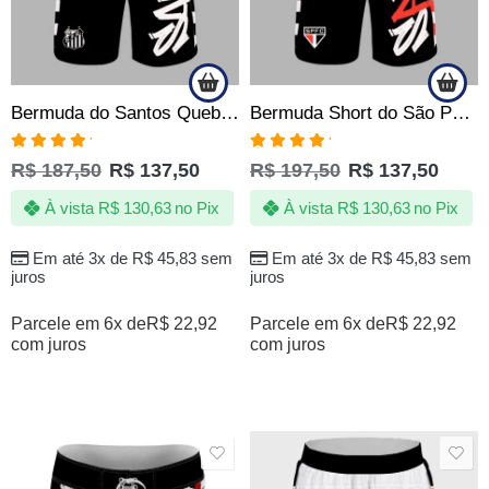
Bermuda do Santos Quebrada Jotaz Produto Oficial Masculino
Bermuda Short do São Paulo SPFC Grafite Quebrada – Oficial
Avaliação
Avaliação
R$
187,50
R$
137,50
R$
197,50
R$
137,50
5.00
de 5
5.00
de 5
À vista
R$
130,63
no Pix
À vista
R$
130,63
no Pix
Em até 3x de
R$
45,83
sem
Em até 3x de
R$
45,83
sem
juros
juros
Parcele em 6x de
R$
22,92
Parcele em 6x de
R$
22,92
com juros
com juros
SALE
SALE