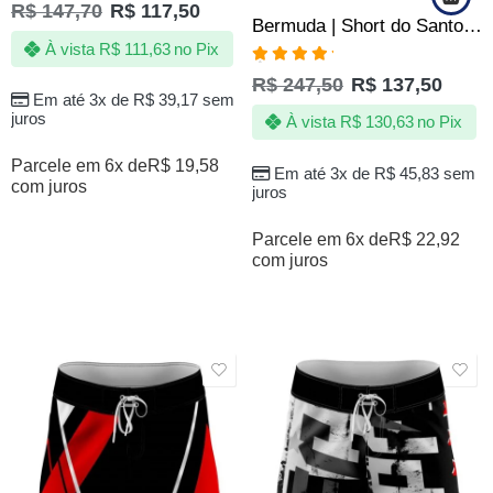
R$
147,70
R$
117,50
Bermuda | Short do Santos Peixe Tactel Elastano Oficial
À vista
R$
111,63
no Pix
Avaliação
R$
247,50
R$
137,50
5.00
de 5
Em até 3x de
R$
39,17
sem
juros
À vista
R$
130,63
no Pix
Parcele em 6x de
R$
19,58
Em até 3x de
R$
45,83
sem
com juros
juros
Parcele em 6x de
R$
22,92
com juros
SALE
SALE