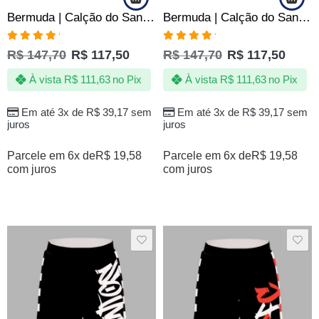
Bermuda | Calção do Santos Quebrada – Jotaz – Produto Oficial – Masculino
Bermuda | Calção do Santos Grafite – Jotaz – Produto Oficial – Masculino
Avaliação
Avaliação
R$
147,70
R$
117,50
R$
147,70
R$
117,50
5.00
de 5
5.00
de 5
À vista
R$
111,63
no Pix
À vista
R$
111,63
no Pix
Em até 3x de
R$
39,17
sem
Em até 3x de
R$
39,17
sem
juros
juros
Parcele em 6x de
R$
19,58
Parcele em 6x de
R$
19,58
com juros
com juros
SALE
SALE