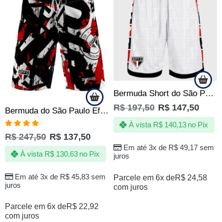
Bermuda Short do São Paulo SPFC Campeão de Tudo Quebrada – Oficial
R$
197,50
R$
147,50
Bermuda do São Paulo Efect Tricolor Tactel Elastano Oficial
À vista
R$
140,13
no Pix
Avaliação
R$
247,50
R$
137,50
5.00
de 5
Em até 3x de
R$
49,17
sem
À vista
R$
130,63
no Pix
juros
Em até 3x de
R$
45,83
sem
Parcele em 6x de
R$
24,58
juros
com juros
Parcele em 6x de
R$
22,92
com juros