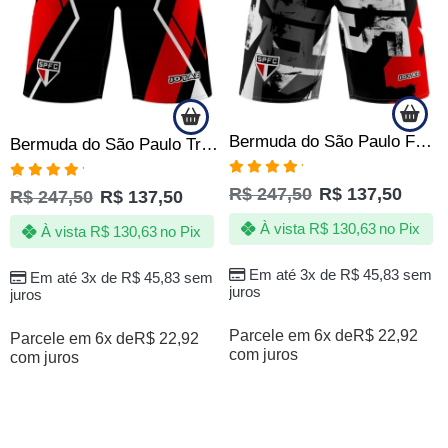
Bermuda do São Paulo FC Quebrada Masculina Tactel c Elastano | Oficial
Bermuda do São Paulo Tricolor SPFC Tactel com Elastano Oficial
Avaliação
Avaliação
R$
247,50
R$
137,50
R$
247,50
R$
137,50
5.00
de 5
5.00
de 5
À vista
R$
130,63
no Pix
À vista
R$
130,63
no Pix
Em até 3x de
R$
45,83
sem
Em até 3x de
R$
45,83
sem
juros
juros
Parcele em 6x de
R$
22,92
Parcele em 6x de
R$
22,92
com juros
com juros