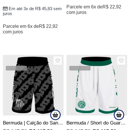
Parcele em 6x de
R$
22,92
Em até 3x de
R$
45,83
sem
com juros
juros
Parcele em 6x de
R$
22,92
com juros
SALE
SALE
VENDIDOS
VENDIDOS
Bermuda | Calção do Santos sempre Santos – Jotaz – Produto Oficial – Masculino
Bermuda / Short do Guarani Torcedor Bugrino de Quebrada