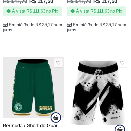
R$
147,70
R$
117,50
R$
147,70
R$
117,50
À vista
R$
111,63
no Pix
À vista
R$
111,63
no Pix
Em até 3x de
R$
39,17
sem
Em até 3x de
R$
39,17
sem
juros
juros
SALE
SALE
Bermuda / Short do Guarani Torcedor Bugrinho de Quebrada