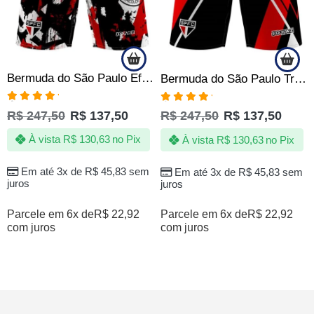
Bermuda do São Paulo Efect Tricolor Tactel Elastano Oficial
Bermuda do São Paulo Tricolor SPFC Tactel com Elastano Oficial
Avaliação
Avaliação
R$
247,50
R$
137,50
R$
247,50
R$
137,50
5.00
de 5
5.00
de 5
À vista
R$
130,63
no Pix
À vista
R$
130,63
no Pix
Em até 3x de
R$
45,83
sem
Em até 3x de
R$
45,83
sem
juros
juros
Parcele em 6x de
R$
22,92
Parcele em 6x de
R$
22,92
com juros
com juros