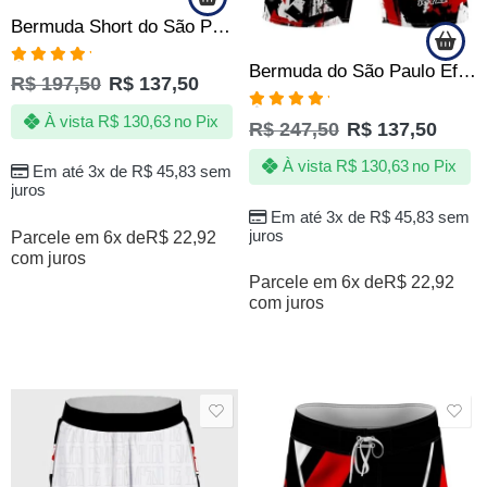
Bermuda Short do São Paulo SPFC Grafite Quebrada – Oficial
Bermuda do São Paulo Efect Tricolor Tactel Elastano Oficial
Avaliação
R$
197,50
R$
137,50
5.00
de 5
Avaliação
À vista
R$
130,63
no Pix
R$
247,50
R$
137,50
5.00
de 5
À vista
R$
130,63
no Pix
Em até 3x de
R$
45,83
sem
juros
Em até 3x de
R$
45,83
sem
juros
Parcele em 6x de
R$
22,92
com juros
Parcele em 6x de
R$
22,92
com juros
SALE
SALE