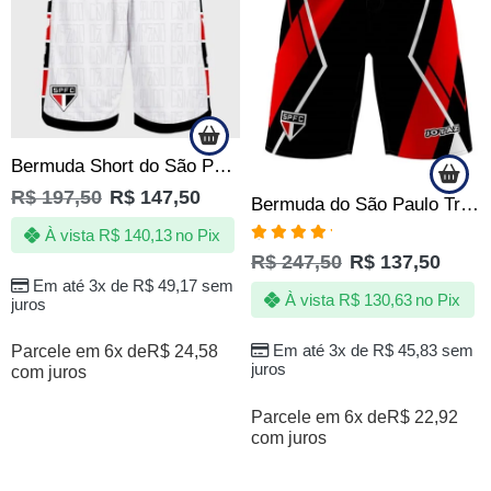
Bermuda Short do São Paulo SPFC Campeão de Tudo Quebrada – Oficial
R$
197,50
R$
147,50
Bermuda do São Paulo Tricolor SPFC Tactel com Elastano Oficial
À vista
R$
140,13
no Pix
Avaliação
R$
247,50
R$
137,50
5.00
de 5
Em até 3x de
R$
49,17
sem
À vista
R$
130,63
no Pix
juros
Em até 3x de
R$
45,83
sem
Parcele em 6x de
R$
24,58
juros
com juros
Parcele em 6x de
R$
22,92
com juros