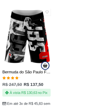
SALE
Bermuda do São Paulo FC Quebrada Masculina Tactel c Elastano | Oficial
Avaliação
R$
247,50
R$
137,50
5.00
de 5
À vista
R$
130,63
no Pix
Em até 3x de
R$
45,83
sem