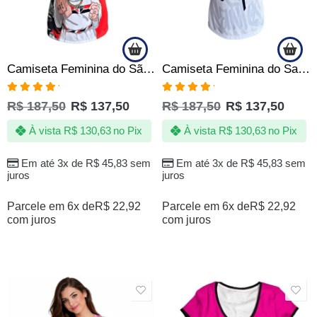
Camiseta Feminina do São Paulo FC SPFC Torcedora Oficial
Camiseta Feminina do Santos FC Torcedora Peixe Oficial
Avaliação
Avaliação
R$
187,50
R$
137,50
R$
187,50
R$
137,50
5.00
de 5
5.00
de 5
À vista
R$
130,63
no Pix
À vista
R$
130,63
no Pix
Em até 3x de
R$
45,83
sem
Em até 3x de
R$
45,83
sem
juros
juros
Parcele em 6x de
R$
22,92
Parcele em 6x de
R$
22,92
com juros
com juros
SALE
SALE