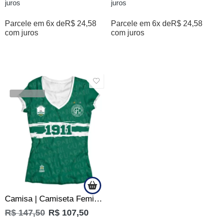
juros
juros
Parcele em 6x de
R$
24,58
Parcele em 6x de
R$
24,58
com juros
com juros
SALE
VENDIDOS
Camisa | Camiseta Feminina do Guarani Título Brasileiro 1978
R$
147,50
R$
107,50