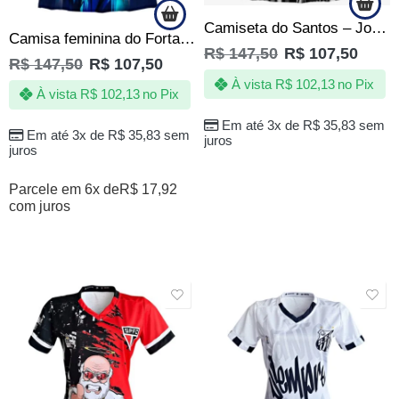
Camiseta do Santos – Jotaz – Sereias da vila Rainhas do mar – Feminina
Camisa feminina do Fortaleza – Jotaz – Leão Celeste
R$
147,50
R$
107,50
R$
147,50
R$
107,50
À vista
R$
102,13
no Pix
À vista
R$
102,13
no Pix
Em até 3x de
R$
35,83
sem
Em até 3x de
R$
35,83
sem
juros
juros
Parcele em 6x de
R$
17,92
com juros
SALE
SALE