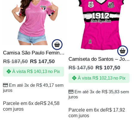
Camisa São Paulo Feminina Mulher Rosa Tricolor SPFC Oficial
Camiseta do Santos – Jotaz – Sereias da vila – Feminina Rosa
R$
187,50
R$
147,50
R$
147,50
R$
107,50
À vista
R$
140,13
no Pix
À vista
R$
102,13
no Pix
Em até 3x de
R$
49,17
sem
juros
Em até 3x de
R$
35,83
sem
juros
Parcele em 6x de
R$
24,58
com juros
Parcele em 6x de
R$
17,92
com juros