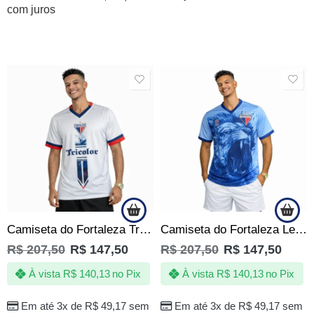
com juros
SALE
SALE
Camiseta do Fortaleza Tricolor de Aço Branca Masculina Oficial
Camiseta do Fortaleza Leão Feroz Azul Celeste Oficial
R$
207,50
R$
147,50
R$
207,50
R$
147,50
À vista
R$
140,13
no Pix
À vista
R$
140,13
no Pix
Em até 3x de
R$
49,17
sem
Em até 3x de
R$
49,17
sem