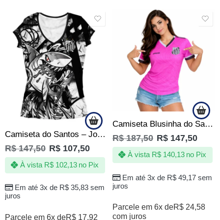
SALE
SALE
Camiseta Blusinha do Santos Feminina Rosa Mulher Baby look
Camiseta do Santos – Jotaz – Orgulho que nem todos podem ter – Feminina
R$
187,50
R$
147,50
R$
147,50
R$
107,50
À vista
R$
140,13
no Pix
À vista
R$
102,13
no Pix
Em até 3x de
R$
49,17
sem
juros
Em até 3x de
R$
35,83
sem
juros
Parcele em 6x de
R$
24,58
com juros
Parcele em 6x de
R$
17,92