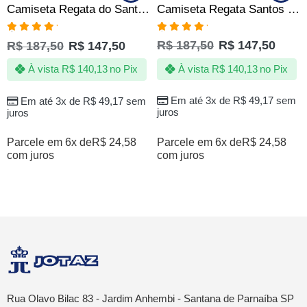
Camiseta Regata Santos Sempre Santos Jotaz – Produto Oficial
Camiseta Regata do Santos Reggae Jotaz – Produto Oficial
Avaliação
Avaliação
R$
187,50
R$
147,50
R$
187,50
R$
147,50
5.00
de 5
5.00
de 5
À vista
R$
140,13
no Pix
À vista
R$
140,13
no Pix
Em até 3x de
R$
49,17
sem
Em até 3x de
R$
49,17
sem
juros
juros
Parcele em 6x de
R$
24,58
Parcele em 6x de
R$
24,58
com juros
com juros
Rua Olavo Bilac 83 - Jardim Anhembi - Santana de Parnaíba SP