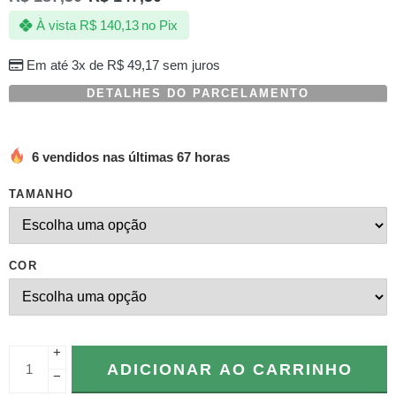
com
À vista
R$
140,13
no Pix
baseado
em
avaliações
Em até 3x de
R$
49,17
sem juros
de
clientes
DETALHES DO PARCELAMENTO
6 vendidos nas últimas 67 horas
TAMANHO
COR
+
ADICIONAR AO CARRINHO
−