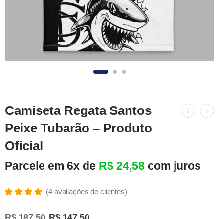
Camiseta Regata Santos
Peixe Tubarão – Produto
Oficial
Parcele em 6x de
R$
24,58
com juros
(
4
avaliações de clientes)
Avaliado
4
como
R$
187,50
R$
147,50
5.00
de 5,