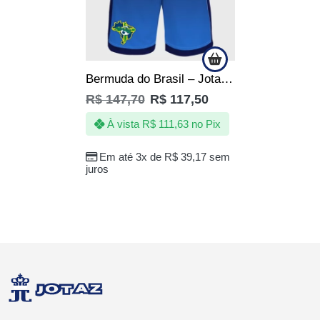
Bermuda do Brasil – Jotaz – Fé no Hexa – copa – Masculino
R$
147,70
R$
117,50
À vista
R$
111,63
no Pix
Em até 3x de
R$
39,17
sem
juros