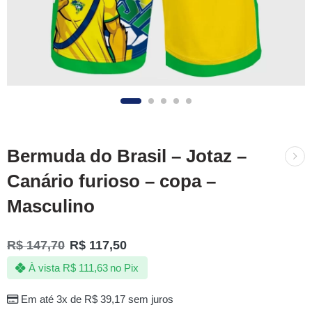
Bermuda do Brasil – Jotaz –
Canário furioso – copa –
Masculino
R$
147,70
R$
117,50
À vista
R$
111,63
no Pix
Em até 3x de
R$
39,17
sem juros