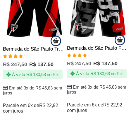
Bermuda do São Paulo FC Quebrada Masculina Tactel c Elastano | Oficial
Bermuda do São Paulo Tricolor SPFC Tactel com Elastano Oficial
Avaliação
Avaliação
R$
247,50
R$
137,50
R$
247,50
R$
137,50
5.00
de 5
5.00
de 5
À vista
R$
130,63
no Pix
À vista
R$
130,63
no Pix
Em até 3x de
R$
45,83
sem
Em até 3x de
R$
45,83
sem
juros
juros
Parcele em 6x de
R$
22,92
Parcele em 6x de
R$
22,92
com juros
com juros