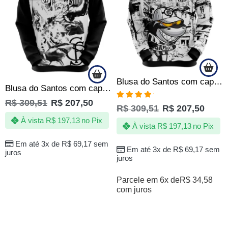
Blusa do Santos com capuz – Time da Vila – Produto Oficial – Masculino
Blusa do Santos com capuz – Poseidon blackout – Produto Oficial – Masculino
R$
309,51
R$
207,50
Avaliação
R$
309,51
R$
207,50
5.00
de 5
À vista
R$
197,13
no Pix
À vista
R$
197,13
no Pix
Em até 3x de
R$
69,17
sem
Em até 3x de
R$
69,17
sem
juros
juros
Parcele em 6x de
R$
34,58
com juros