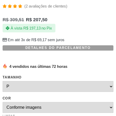
(
2
avaliações de clientes)
Avaliado
2
como
R$
309,51
R$
207,50
5.00
de 5,
com
À vista
R$
197,13
no Pix
baseado
em
avaliações
Em até 3x de
R$
69,17
sem juros
de
clientes
DETALHES DO PARCELAMENTO
4 vendidos nas últimas 72 horas
TAMANHO
COR
LIMPAR