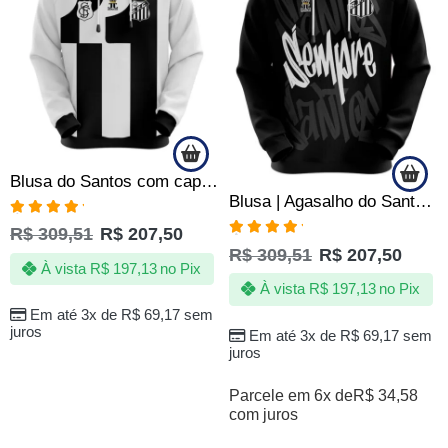
Blusa do Santos com capuz – 111 anos – Produto Oficial – Masculino
Blusa | Agasalho do Santos Sempre Santos com Capuz e Canguru Preta – Oficial
Avaliação
R$
309,51
R$
207,50
5.00
de 5
Avaliação
R$
309,51
R$
207,50
5.00
de 5
À vista
R$
197,13
no Pix
À vista
R$
197,13
no Pix
Em até 3x de
R$
69,17
sem
juros
Em até 3x de
R$
69,17
sem
juros
Parcele em 6x de
R$
34,58
com juros