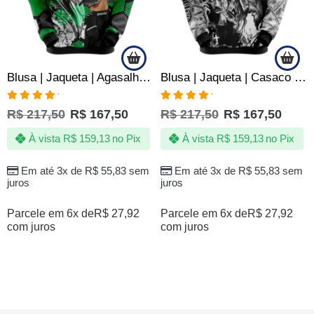
Blusa | Jaqueta | Agasalho Frio – Fé Maior Que a Inveja
Blusa | Jaqueta | Casaco Two 2 Pac Hip Hop Rap Rapper
Avaliação
Avaliação
R$
217,50
R$
167,50
R$
217,50
R$
167,50
5.00
de 5
5.00
de 5
À vista
R$
159,13
no Pix
À vista
R$
159,13
no Pix
Em até 3x de
R$
55,83
sem
Em até 3x de
R$
55,83
sem
juros
juros
Parcele em 6x de
R$
27,92
Parcele em 6x de
R$
27,92
com juros
com juros