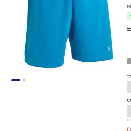
R
T
C
L
F