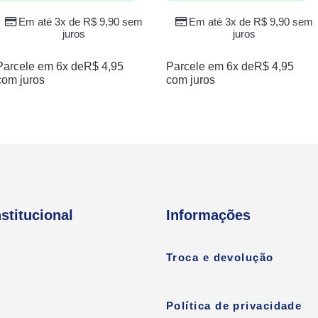
Em até 3x de
R$
9,90
sem
Em até 3x de
R$
9,90
sem
juros
juros
Parcele em 6x de
R$
4,95
Parcele em 6x de
R$
4,95
com juros
com juros
nstitucional
Informações
Troca e devolução
Política de privacidade