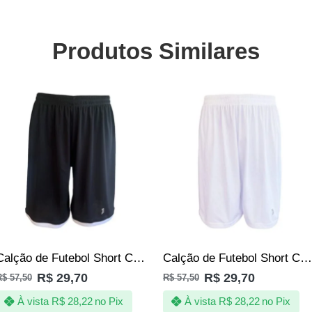
Produtos Similares
SALE
SALE
Calção de Futebol Short Corrida Masculino Preto – JOTAZ
Calção de Futebol Short Corrida Masculino Branco – JOTAZ
R$
29,70
R$
29,70
R$
57,50
R$
57,50
À vista
R$
28,22
no Pix
À vista
R$
28,22
no Pix