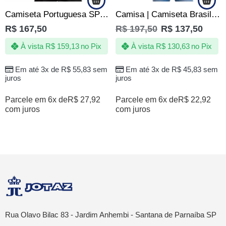
Camiseta Portuguesa SP Tricampeã Paulista 35|36|73 – Escudo emborrachado
Camisa | Camiseta Brasil Seleção de Quebrada Brasileira Branca
R$
167,50
R$
197,50
R$
137,50
À vista
R$
159,13
no Pix
À vista
R$
130,63
no Pix
Em até 3x de
R$
55,83
sem
Em até 3x de
R$
45,83
sem
juros
juros
Parcele em 6x de
R$
27,92
Parcele em 6x de
R$
22,92
com juros
com juros
Rua Olavo Bilac 83 - Jardim Anhembi - Santana de Parnaíba SP