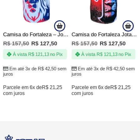
Camisa do Fortaleza – Jotaz – Leão Rei – Masculino
Camisa do Fortaleza Jotaz – Arena Castelo do Leão -Masculino
R$
157,50
R$
127,50
R$
157,50
R$
127,50
À vista
R$
121,13
no Pix
À vista
R$
121,13
no Pix
Em até 3x de
R$
42,50
sem
Em até 3x de
R$
42,50
sem
juros
juros
Parcele em 6x de
R$
21,25
Parcele em 6x de
R$
21,25
com juros
com juros