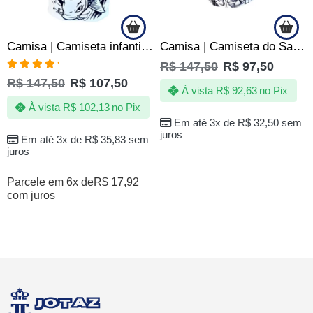
Camisa | Camiseta infantil do Santos Peixe Carpa Centenaria – Oficial
Camisa | Camiseta do Santos Infantil – Jotaz – Produto Oficial
R$
147,50
R$
97,50
Avaliação
R$
147,50
R$
107,50
5.00
de 5
À vista
R$
92,63
no Pix
À vista
R$
102,13
no Pix
Em até 3x de
R$
32,50
sem
juros
Em até 3x de
R$
35,83
sem
juros
Parcele em 6x de
R$
17,92
com juros