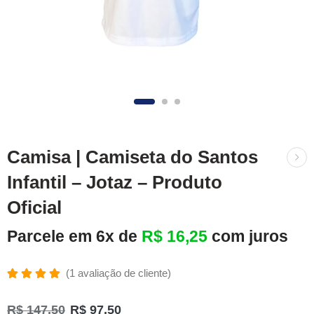
Camisa | Camiseta do Santos
Infantil – Jotaz – Produto
Oficial
Parcele em 6x de
R$
16,25
com juros
(
1
avaliação de cliente)
Avaliado
1
como
R$
147,50
R$
97,50
5.00
de 5,