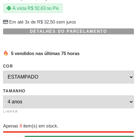
com
À vista
R$
92,63
no Pix
baseado
em
avaliação
Em até 3x de
R$
32,50
sem juros
de
cliente
DETALHES DO PARCELAMENTO
5 vendidos nas últimas 75 horas
COR
TAMANHO
LIMPAR
Apenas
8
item(s) em stock.