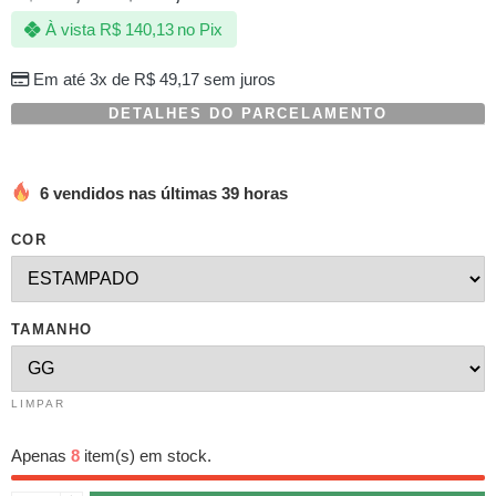
com
À vista
R$
140,13
no Pix
baseado
em
avaliações
Em até 3x de
R$
49,17
sem juros
de
clientes
DETALHES DO PARCELAMENTO
6 vendidos nas últimas 39 horas
COR
TAMANHO
LIMPAR
Apenas
8
item(s) em stock.