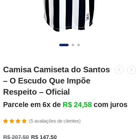
Camisa Camiseta do Santos
– O Escudo Que Impõe
Respeito – Oficial
Parcele em 6x de
R$
24,58
com juros
(
5
avaliações de clientes)
Avaliado
5
como
R$
207,50
R$
147,50
4.80
de 5,