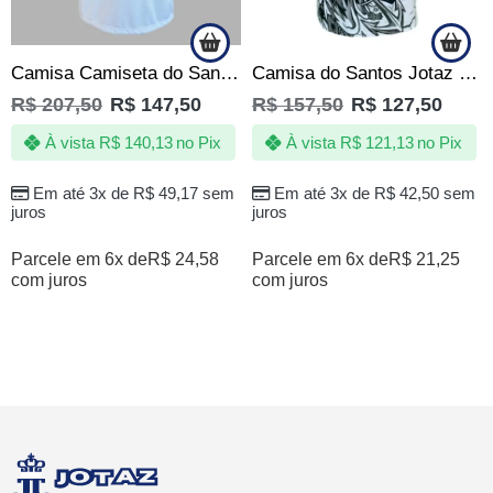
Camisa Camiseta do Santos – O Revide – Produto Oficial
Camisa do Santos Jotaz Orgulho que nem todos pode ter – Masculina
R$
207,50
R$
147,50
R$
157,50
R$
127,50
À vista
R$
140,13
no Pix
À vista
R$
121,13
no Pix
Em até 3x de
R$
49,17
sem
Em até 3x de
R$
42,50
sem
juros
juros
Parcele em 6x de
R$
24,58
Parcele em 6x de
R$
21,25
com juros
com juros