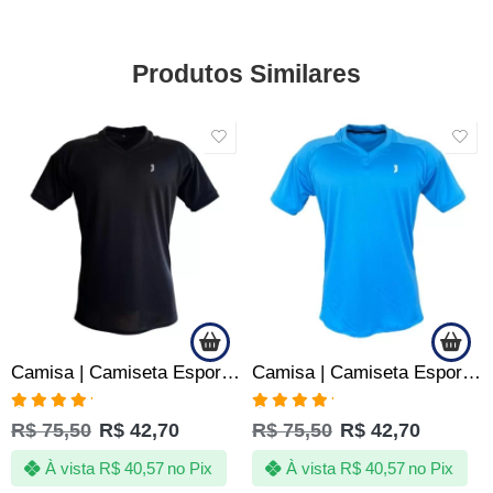
Produtos Similares
SALE
SALE
Camisa | Camiseta Esportiva Fitness Academia SLIM – Jotaz – Masculino – Preto
Camisa | Camiseta Esportiva Fitness Academia SLIM – Jotaz – Masculino – Azul
Avaliação
Avaliação
R$
75,50
R$
42,70
R$
75,50
R$
42,70
5.00
de 5
5.00
de 5
À vista
R$
40,57
no Pix
À vista
R$
40,57
no Pix