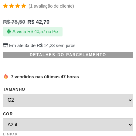
(
1
avaliação de cliente)
Avaliado
1
como
R$
75,50
R$
42,70
5.00
de 5,
com
À vista
R$
40,57
no Pix
baseado
em
avaliação
Em até 3x de
R$
14,23
sem juros
de
cliente
DETALHES DO PARCELAMENTO
7 vendidos nas últimas 47 horas
TAMANHO
COR
LIMPAR