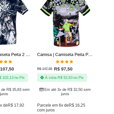
Camisa/Camiseta Peita 2 Pac Tupac Hip Hop Rap Rapper
Camisa | Camiseta Peita Pipa Pipeiro | Linha Chilena 10 dez
aliação
Avaliação
107,50
R$
97,50
R$
147,50
R$
147,50
00
de 5
5.00
de 5
$
102,13
no Pix
À vista
R$
92,63
no Pix
À vi
x de
R$
35,83
sem
Em até 3x de
R$
32,50
sem
Em a
juros
juros
x de
R$
17,92
Parcele em 6x de
R$
16,25
Parcele 
com juros
com juro