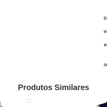
D
I
A
S
Produtos Similares
SALE
SALE