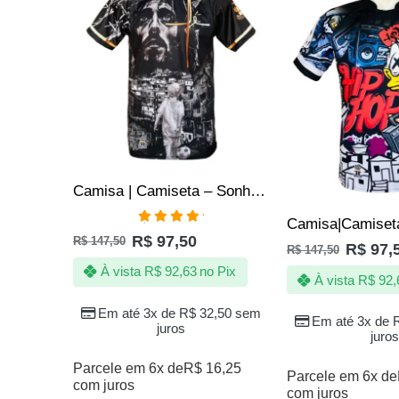
Camisa | Camiseta – Sonho da Quebrada – Peneira de Futebol
Avaliação
R$
97,50
R$
147,50
5.00
de 5
R$
97,
R$
147,50
À vista
R$
92,63
no Pix
À vista
R$
92,
Em até 3x de
R$
32,50
sem
Em até 3x de
juros
juros
Parcele em 6x de
R$
16,25
Parcele em 6x de
com juros
com juros