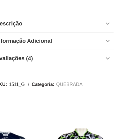
escrição
nformação Adicional
valiações (4)
KU:
1511_G
Categoria:
QUEBRADA
SALE
SALE