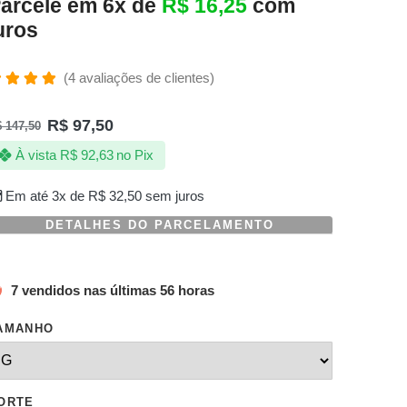
arcele em 6x de
R$
16,25
com
uros
(
4
avaliações de clientes)
valiado
omo
R$
97,50
$
147,50
.00
de 5,
om
À vista
R$
92,63
no Pix
aseado
m
valiações
Em até 3x de
R$
32,50
sem juros
e
lientes
DETALHES DO PARCELAMENTO
7 vendidos nas últimas 56 horas
AMANHO
ORTE