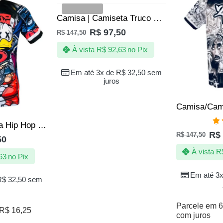
VENDIDOS
Camisa | Camiseta Truco Baralho Naipe Copas Espadas Ouros Paus
R$
97,50
R$
147,50
À vista
R$
92,63
no Pix
Em até 3x de
R$
32,50
sem
juros
Camisa|Camiseta Hip Hop Rap Rappers 1000 Graus
Av
R$
R$
147,50
5.
50
À vista
R
63
no Pix
Em até 3
R$
32,50
sem
Parcele em 6
R$
16,25
com juros