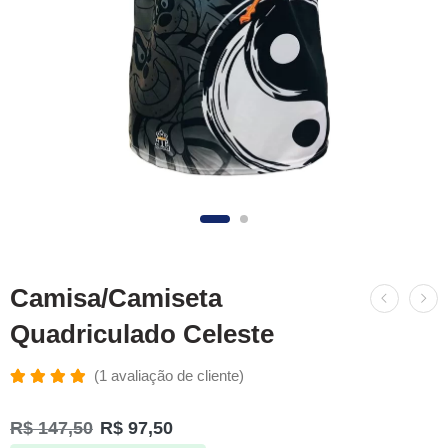
Camisa/Camiseta
Quadriculado Celeste
(
1
avaliação de cliente)
Avaliado
1
como
R$
147,50
R$
97,50
5.00
de 5,
com