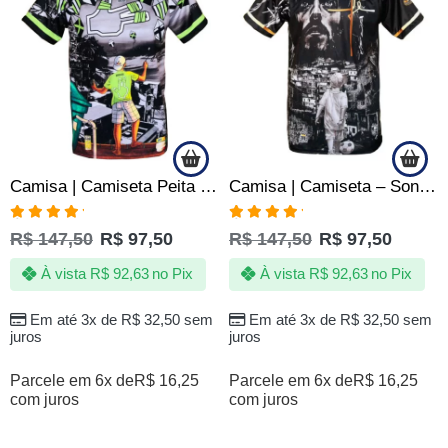
Camisa | Camiseta Peita Pipa Pipeiro | Linha Chilena 10 dez
Camisa | Camiseta – Sonho da Quebrada – Peneira de Futebol
Avaliação
Avaliação
R$
147,50
R$
97,50
R$
147,50
R$
97,50
5.00
de 5
5.00
de 5
À vista
R$
92,63
no Pix
À vista
R$
92,63
no Pix
Em até 3x de
R$
32,50
sem
Em até 3x de
R$
32,50
sem
juros
juros
Parcele em 6x de
R$
16,25
Parcele em 6x de
R$
16,25
com juros
com juros