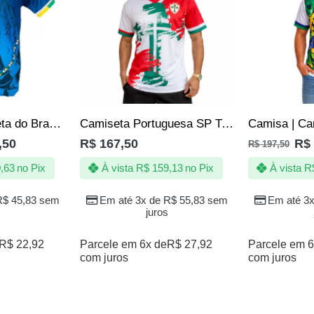
Camisa | Camiseta do Brasil Copa – País do Futebol – Jotaz – Masculino
Camiseta Portuguesa SP Tricampeã Paulista 35|36|73 – Escudo emborrachado
,50
R$
167,50
R$
R$
197,50
,63
no Pix
À vista
R$
159,13
no Pix
À vista
R
R$
45,83
sem
Em até 3x de
R$
55,83
sem
Em até 3
juros
R$
22,92
Parcele em 6x de
R$
27,92
Parcele em 6
com juros
com juros