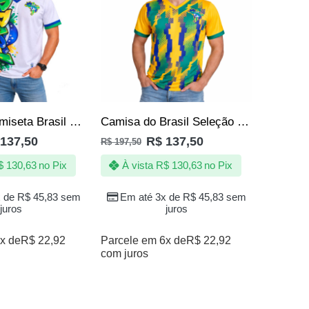
Camisa | Camiseta Brasil Seleção de Quebrada Brasileira Branca
Camisa do Brasil Seleção Top Brasileira Amarela
137,50
R$
137,50
R$
197,50
R$
157,50
$
130,63
no Pix
À vista
R$
130,63
no Pix
À vi
x de
R$
45,83
sem
Em até 3x de
R$
45,83
sem
Em a
juros
juros
x de
R$
22,92
Parcele em 6x de
R$
22,92
Parcele 
com juros
com juro