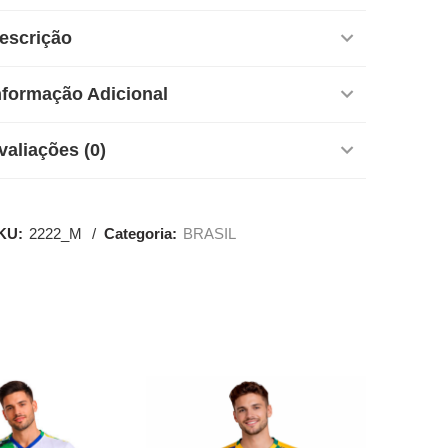
escrição
nformação Adicional
valiações (0)
KU:
2222_M
Categoria:
BRASIL
SALE
SALE