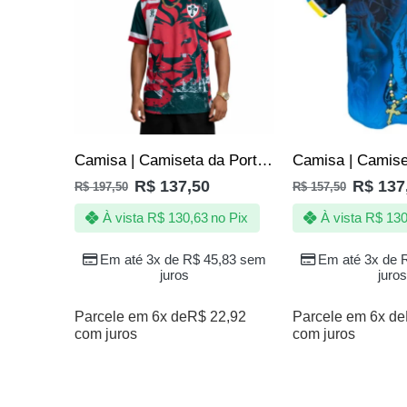
Camisa | Camiseta da Portuguesa Lusa Torcedor Oficial
R$
137,50
R$
137
R$
197,50
R$
157,50
À vista
R$
130,63
no Pix
À vista
R$
130
Em até 3x de
R$
45,83
sem
Em até 3x de
juros
juros
Parcele em 6x de
R$
22,92
Parcele em 6x de
com juros
com juros