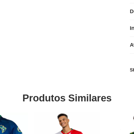
D
I
A
S
Produtos Similares
SALE