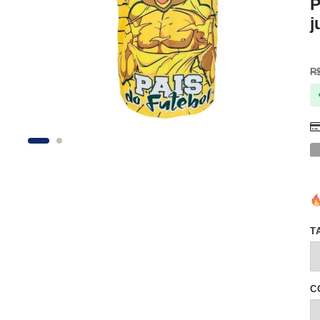
P
j
R
T
C