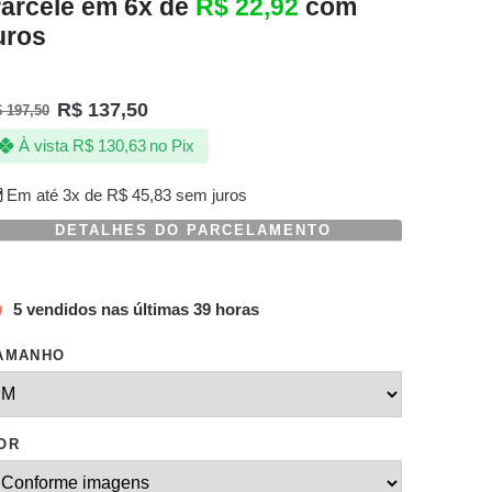
arcele em 6x de
R$
22,92
com
uros
R$
137,50
$
197,50
À vista
R$
130,63
no Pix
Em até 3x de
R$
45,83
sem juros
DETALHES DO PARCELAMENTO
5 vendidos nas últimas 39 horas
AMANHO
OR