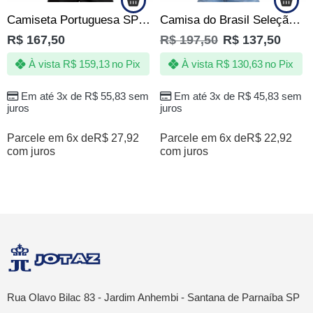
Camiseta Portuguesa SP Tricampeã Paulista 35|36|73 – Escudo emborrachado
Camisa do Brasil Seleção Top Brasileira Amarela
R$
167,50
R$
197,50
R$
137,50
À vista
R$
159,13
no Pix
À vista
R$
130,63
no Pix
Em até 3x de
R$
55,83
sem
Em até 3x de
R$
45,83
sem
juros
juros
Parcele em 6x de
R$
27,92
Parcele em 6x de
R$
22,92
com juros
com juros
Rua Olavo Bilac 83 - Jardim Anhembi - Santana de Parnaíba SP