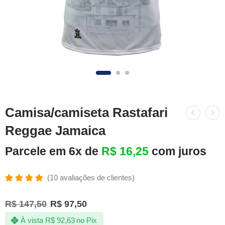
Camisa/camiseta Rastafari
Reggae Jamaica
Parcele em 6x de
R$
16,25
com juros
(
10
avaliações de clientes)
Avaliado
10
como
R$
147,50
R$
97,50
4.90
de 5,
com
À vista
R$
92,63
no Pix
baseado