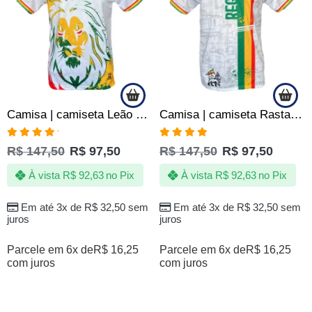
Camisa | camiseta Leão Rei – Reggae Love & Peace – Branca
Camisa | camiseta RastaSimpsons Reggae Love & Peace -Favela
Avaliação
Avaliação
R$
147,50
R$
97,50
R$
147,50
R$
97,50
5.00
de 5
4.75
de 5
À vista
R$
92,63
no Pix
À vista
R$
92,63
no Pix
Em até 3x de
R$
32,50
sem
Em até 3x de
R$
32,50
sem
juros
juros
Parcele em 6x de
R$
16,25
Parcele em 6x de
R$
16,25
com juros
com juros