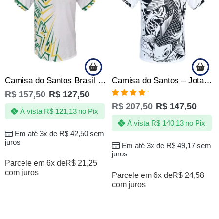
Camisa do Santos Brasil – Jotaz – copa – Produto Oficial
Camisa do Santos – Jotaz – Carpa centenaria – Masculino
R$
157,50
R$
127,50
Avaliação
R$
207,50
R$
147,50
5.00
de 5
À vista
R$
121,13
no Pix
À vista
R$
140,13
no Pix
Em até 3x de
R$
42,50
sem
juros
Em até 3x de
R$
49,17
sem
juros
Parcele em 6x de
R$
21,25
com juros
Parcele em 6x de
R$
24,58
com juros