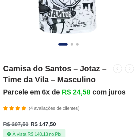
Camisa do Santos – Jotaz –
Time da Vila – Masculino
Parcele em 6x de
R$
24,58
com juros
(
4
avaliações de clientes)
Avaliado
4
como
R$
207,50
R$
147,50
5.00
de 5,
com
À vista
R$
140,13
no Pix
baseado