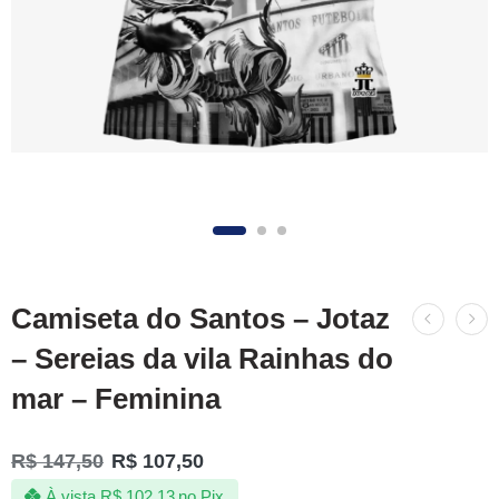
Camiseta do Santos – Jotaz
– Sereias da vila Rainhas do
mar – Feminina
R$
147,50
R$
107,50
À vista
R$
102,13
no Pix