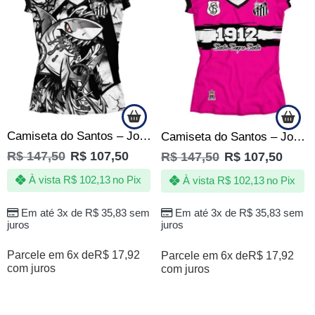
Camiseta do Santos – Jotaz – Orgulho que nem todos podem ter – Feminina
Camiseta do Santos – Jotaz – Sereias da vila – Feminina Rosa
R$
147,50
R$
107,50
R$
147,50
R$
107,50
À vista
R$
102,13
no Pix
À vista
R$
102,13
no Pix
Em até 3x de
R$
35,83
sem
Em até 3x de
R$
35,83
sem
juros
juros
Parcele em 6x de
R$
17,92
Parcele em 6x de
R$
17,92
com juros
com juros