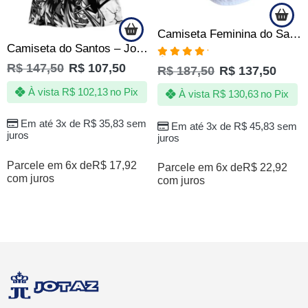
Camiseta Feminina do Santos FC Torcedora Peixe Oficial
Camiseta do Santos – Jotaz – Orgulho que nem todos podem ter – Feminina
Avaliação
R$
147,50
R$
107,50
R$
187,50
R$
137,50
5.00
de 5
À vista
R$
102,13
no Pix
À vista
R$
130,63
no Pix
Em até 3x de
R$
35,83
sem
Em até 3x de
R$
45,83
sem
juros
juros
Parcele em 6x de
R$
17,92
Parcele em 6x de
R$
22,92
com juros
com juros