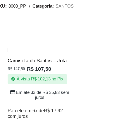
KU:
8003_PP
Categoria:
SANTOS
SALE
has do mar – Feminina
Camiseta do Santos – Jotaz – Sereias da vila – Feminina Rosa
R$
107,50
R$
147,50
À vista
R$
102,13
no Pix
Em até 3x de
R$
35,83
sem
juros
Parcele em 6x de
R$
17,92
com juros