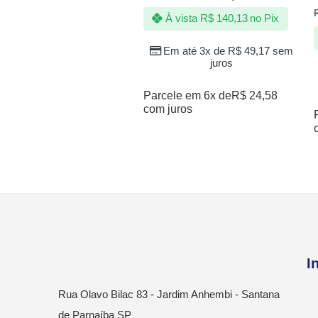
À vista
R$
140,13
no Pix
Em até 3x de
R$
49,17
sem
juros
Parcele em 6x de
R$
24,58
com juros
I
Rua Olavo Bilac 83 - Jardim Anhembi - Santana
de Parnaíba SP