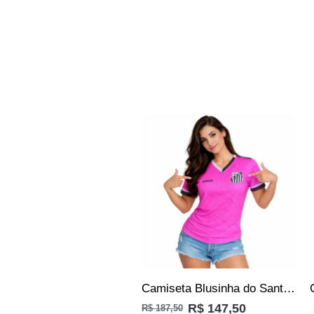
SALE
Camiseta Blusinha do Santos Feminina Rosa Mulher Baby look
R$
147,50
R$
187,50