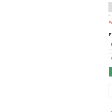
L
F
E