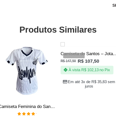
S
Produtos Similares
SALE
SALE
Camiseta do Santos – Jotaz – Sereias da vila Rain
VENDIDOS
R$
107,50
R$
147,50
À vista
R$
102,13
no Pix
Em até 3x de
R$
35,83
sem
juros
Camiseta Feminina do Santos FC Torcedora Peixe Oficial