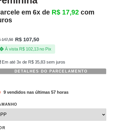
Feminina
arcele em 6x de
R$
17,92
com
uros
R$
107,50
$
147,50
À vista
R$
102,13
no Pix
Em até 3x de
R$
35,83
sem juros
DETALHES DO PARCELAMENTO
9 vendidos nas últimas 57 horas
AMANHO
OR