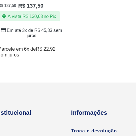
Avaliação
R$
137,50
R$
187,50
5.00
de 5
À vista
R$
130,63
no Pix
Em até 3x de
R$
45,83
sem
juros
Parcele em 6x de
R$
22,92
com juros
nstitucional
Informações
Troca e devolução