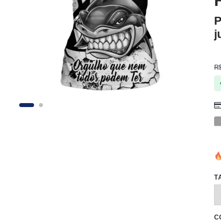
P
j
R
T
C