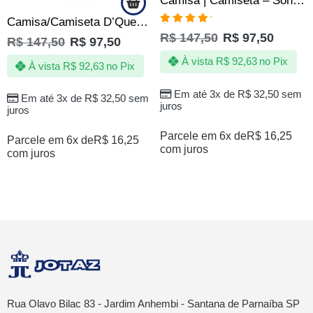
Camisa | Camiseta – Sonho da Quebrada – Peneira de Futebol
Camisa/Camiseta D’Quebrada Milionário
Avaliação
R$
147,50
R$
97,50
R$
147,50
R$
97,50
5.00
de 5
À vista
R$
92,63
no Pix
À vista
R$
92,63
no Pix
Em até 3x de
R$
32,50
sem
Em até 3x de
R$
32,50
sem
juros
juros
Parcele em 6x de
R$
16,25
Parcele em 6x de
R$
16,25
com juros
com juros
Rua Olavo Bilac 83 - Jardim Anhembi - Santana de Parnaíba SP