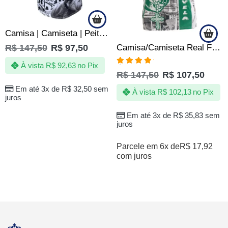
Camisa | Camiseta | Peita Reveillon na Quebrada – Ano Novo
R$
147,50
R$
97,50
Camisa/Camiseta Real Favela – Comunidade – Periferia
À vista
R$
92,63
no Pix
Avaliação
R$
147,50
R$
107,50
5.00
de 5
Em até 3x de
R$
32,50
sem
À vista
R$
102,13
no Pix
juros
Em até 3x de
R$
35,83
sem
juros
Parcele em 6x de
R$
17,92
com juros