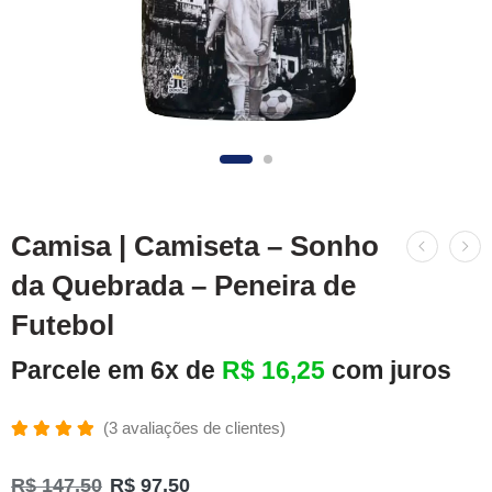
Camisa | Camiseta – Sonho
da Quebrada – Peneira de
Futebol
Parcele em 6x de
R$
16,25
com juros
(
3
avaliações de clientes)
Avaliado
3
como
R$
147,50
R$
97,50
5.00
de 5,