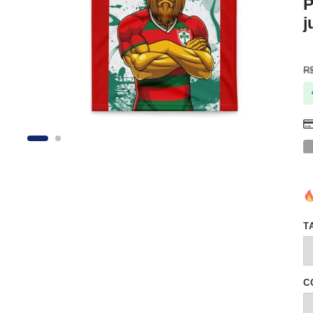
P
j
R
T
C