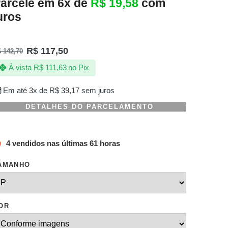
arcele em 6x de
R$
19,58
com
uros
R$
117,50
$
142,70
À vista
R$
111,63
no Pix
Em até 3x de
R$
39,17
sem juros
DETALHES DO PARCELAMENTO
4 vendidos nas últimas 61 horas
AMANHO
OR