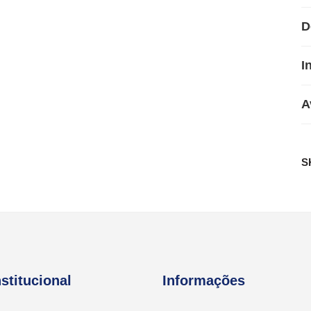
D
I
A
S
nstitucional
Informações