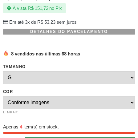
com
À vista
R$
151,72
no Pix
baseado
em
avaliação
Em até 3x de
R$
53,23
sem juros
de
cliente
DETALHES DO PARCELAMENTO
8 vendidos nas últimas 68 horas
TAMANHO
COR
LIMPAR
Apenas
4
item(s) em stock.