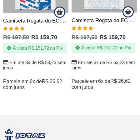
Camiseta Regata do EC Bahia BBMP Tricolor 1931 Produto Oficial
Camiseta Regata do EC Bahia Bora Bahea Produto Oficial
Avaliação
Avaliação
R$
197,50
R$
159,70
R$
197,50
R$
159,70
5.00
de 5
5.00
de 5
À vista
R$
151,72
no Pix
À vista
R$
151,72
no Pix
Em até 3x de
R$
53,23
sem
Em até 3x de
R$
53,23
sem
juros
juros
Parcele em 6x de
R$
26,62
Parcele em 6x de
R$
26,62
com juros
com juros