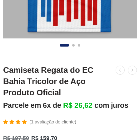
Camiseta Regata do EC
Bahia Tricolor de Aço
Produto Oficial
Parcele em 6x de
R$
26,62
com juros
(
1
avaliação de cliente)
Avaliado
1
como
R$
197,50
R$
159,70
5.00
de 5,