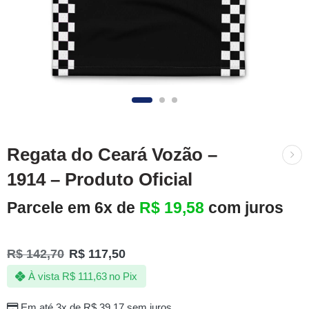
Regata do Ceará Vozão –
1914 – Produto Oficial
Parcele em 6x de
R$
19,58
com juros
R$
142,70
R$
117,50
À vista
R$
111,63
no Pix
Em até 3x de
R$
39,17
sem juros