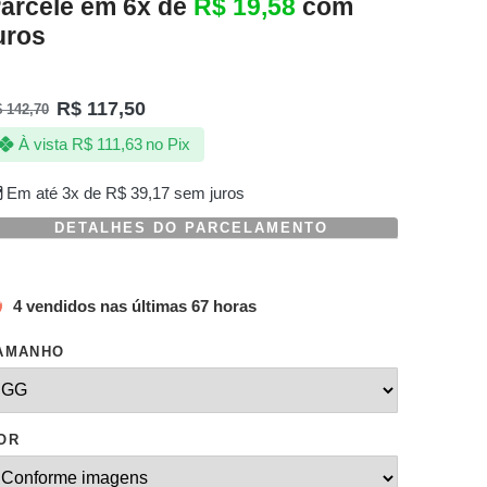
arcele em 6x de
R$
19,58
com
uros
R$
117,50
$
142,70
À vista
R$
111,63
no Pix
Em até 3x de
R$
39,17
sem juros
DETALHES DO PARCELAMENTO
4 vendidos nas últimas 67 horas
AMANHO
OR