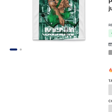
P
j
R
T
C