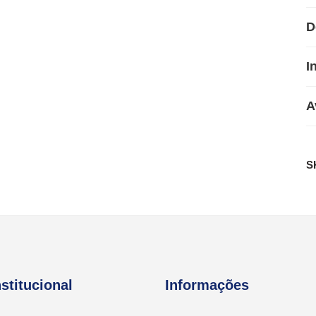
D
I
A
S
nstitucional
Informações