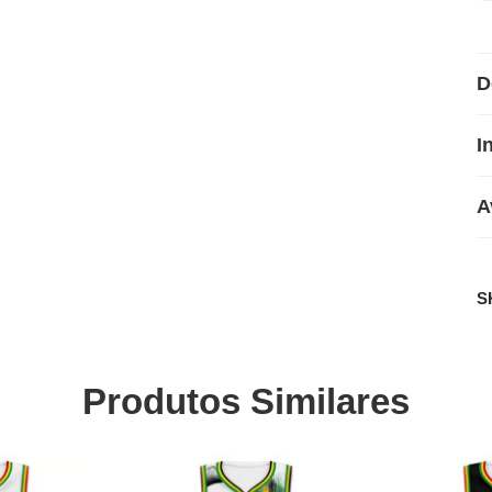
D
I
A
S
Produtos Similares
SALE
SALE