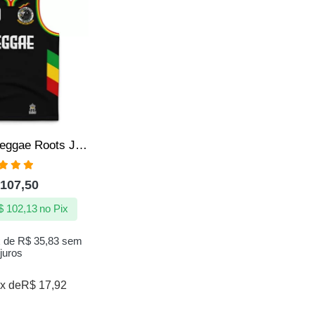
Regata do Reggae Roots Jamaica Preto Jotaz Masculino
aliação
107,50
86
de 5
$
102,13
no Pix
x de
R$
35,83
sem
juros
x de
R$
17,92