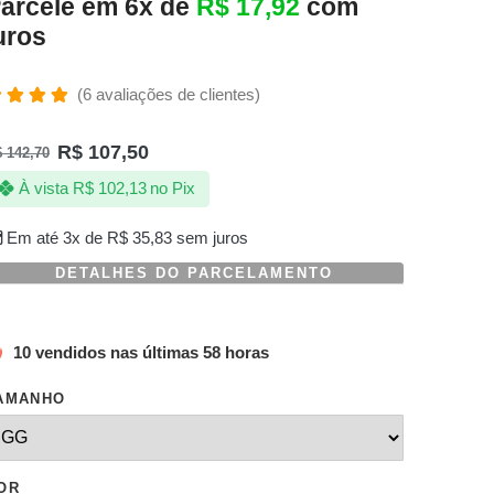
arcele em 6x de
R$
17,92
com
uros
(
6
avaliações de clientes)
valiado
omo
R$
107,50
$
142,70
.00
de 5,
om
À vista
R$
102,13
no Pix
aseado
m
valiações
Em até 3x de
R$
35,83
sem juros
e
lientes
DETALHES DO PARCELAMENTO
10 vendidos nas últimas 58 horas
AMANHO
OR