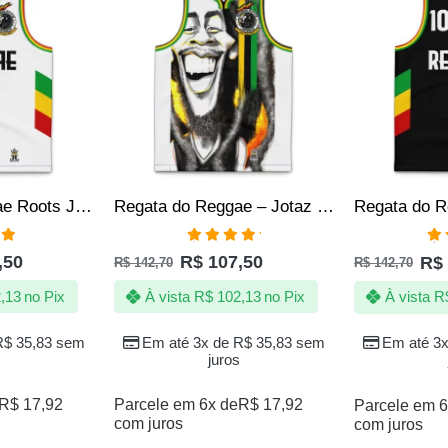
Regata do Reggae Roots Jamaica Branco Jotaz Masculino
Regata do Reggae – Jotaz – Arte Bob Rastafari – Masculino
ação
Avaliação
Av
,50
R$
107,50
R$
R$
142,70
R$
142,70
 5
5.00
de 5
4.
,13
no Pix
À vista
R$
102,13
no Pix
À vista
R
R$
35,83
sem
Em até 3x de
R$
35,83
sem
Em até 3
juros
R$
17,92
Parcele em 6x de
R$
17,92
Parcele em 6
com juros
com juros