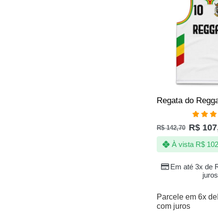
Avali
R$
107
R$
142,70
4.83
de
À vista
R$
102
Em até 3x de
juros
Parcele em 6x de
com juros