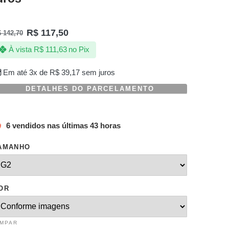
R$
117,50
$
142,70
À vista
R$
111,63
no Pix
Em até 3x de
R$
39,17
sem juros
DETALHES DO PARCELAMENTO
6 vendidos nas últimas 43 horas
AMANHO
OR
IMPAR