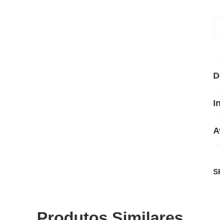
D
I
A
S
Produtos Similares