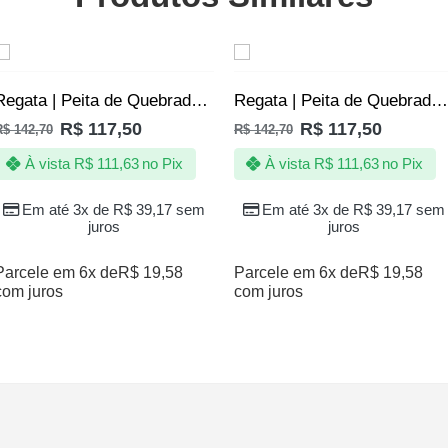
SALE
SALE
Regata | Peita de Quebrada Grafite Jotaz Masculino
Regata | Peita de Quebrada Tio Patinhas Jotaz Masculino
R$
117,50
R$
117,50
R$
142,70
R$
142,70
À vista
R$
111,63
no Pix
À vista
R$
111,63
no Pix
Em até 3x de
R$
39,17
sem
Em até 3x de
R$
39,17
sem
juros
juros
Parcele em 6x de
R$
19,58
Parcele em 6x de
R$
19,58
com juros
com juros