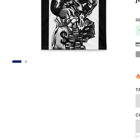
R
T
C
L