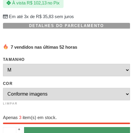
À vista
R$
102,13
no Pix
baseado
em
avaliações
Em até 3x de
R$
35,83
sem juros
de
clientes
DETALHES DO PARCELAMENTO
7 vendidos nas últimas 52 horas
TAMANHO
COR
LIMPAR
Apenas
3
item(s) em stock.
+