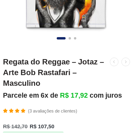
Regata do Reggae – Jotaz –
Arte Bob Rastafari –
Masculino
Parcele em 6x de
R$
17,92
com juros
(
3
avaliações de clientes)
Avaliado
3
como
R$
142,70
R$
107,50
5.00
de 5,
com