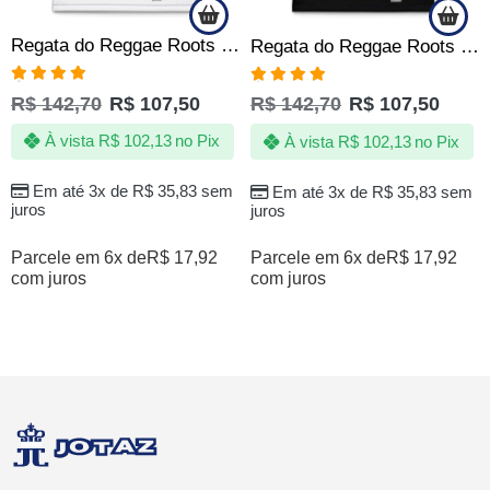
Regata do Reggae Roots Jamaica Branco Jotaz Masculino
Regata do Reggae Roots Jamaica Preto Jotaz Masculino
Avaliação
Avaliação
R$
142,70
R$
107,50
R$
142,70
R$
107,50
4.83
de 5
4.86
de 5
À vista
R$
102,13
no Pix
À vista
R$
102,13
no Pix
Em até 3x de
R$
35,83
sem
Em até 3x de
R$
35,83
sem
juros
juros
Parcele em 6x de
R$
17,92
Parcele em 6x de
R$
17,92
com juros
com juros