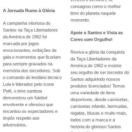
consagrou como o melhor
A Jornada Rumo à Glória
time do planeta naquele
momento.
A campanha vitoriosa do
Santos na Taça Libertadores
Apoie o Santos e Vista as
da América de 1962 foi
Cores com Orgulho!
marcada por jogos
emocionantes, exibições de
Reviva a glória da conquista
gala e momentos que ficariam
da Taça Libertadores da
para sempre gravados na
América de 1962 e mostre
memória dos torcedores. Sob
seu orgulho de ser torcedor do
o comando do lendário técnico
Santos adquirindo nossos
Lula e liderados pelo ícone
produtos licenciados! Temos
Pelé, o time santista
uma variedade de itens
demonstrou um futebol
disponíveis, desde camisetas,
envolvente e ofensivo que
camisetas infantis, bermudas,
encantou os espectadores e
regatas, blusas e muito mais,
impôs respeito aos
todos com a marca e a
adversários.
história do glorioso Santos