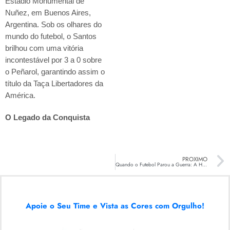
Estádio Monumental de
Nuñez, em Buenos Aires,
Argentina. Sob os olhares do
mundo do futebol, o Santos
brilhou com uma vitória
incontestável por 3 a 0 sobre
o Peñarol, garantindo assim o
título da Taça Libertadores da
América.
O Legado da Conquista
PRÓXIMO
Quando o Futebol Parou a Guerra: A História Épica do Santos FC na Nigéria em 1969
Apoie o Seu Time e Vista as Cores com Orgulho!