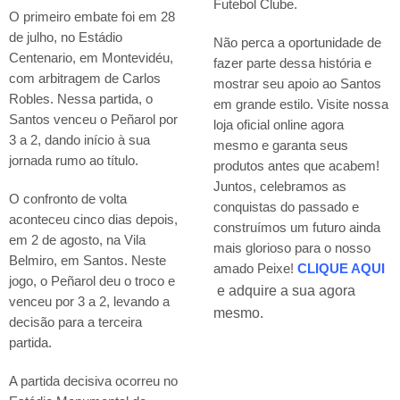
Futebol Clube.
O primeiro embate foi em 28
de julho, no Estádio
Não perca a oportunidade de
Centenario, em Montevidéu,
fazer parte dessa história e
com arbitragem de Carlos
mostrar seu apoio ao Santos
Robles. Nessa partida, o
em grande estilo. Visite nossa
Santos venceu o Peñarol por
loja oficial online agora
3 a 2, dando início à sua
mesmo e garanta seus
jornada rumo ao título.
produtos antes que acabem!
Juntos, celebramos as
O confronto de volta
conquistas do passado e
aconteceu cinco dias depois,
construímos um futuro ainda
em 2 de agosto, na Vila
mais glorioso para o nosso
Belmiro, em Santos. Neste
amado Peixe!
CLIQUE AQUI
jogo, o Peñarol deu o troco e
e adquire a sua agora
venceu por 3 a 2, levando a
mesmo.
decisão para a terceira
partida.
A partida decisiva ocorreu no