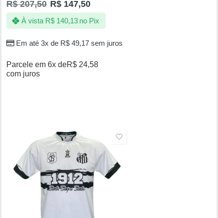
R$
207,50
R$
147,50
4.86
de 5
À vista
R$
140,13
no Pix
Em até 3x de
R$
49,17
sem juros
Parcele em 6x de
R$
24,58
com juros
SALE