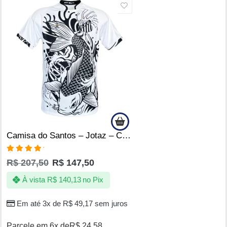
SALE
Camisa do Santos – Jotaz – Carpa centenaria – Masculino
Avaliação
R$
207,50
R$
147,50
5.00
de 5
À vista
R$
140,13
no Pix
Em até 3x de
R$
49,17
sem juros
Parcele em 6x de
R$
24,58