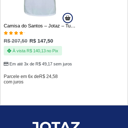
Camisa do Santos – Jotaz – Tubarão | Poseidon D’ Quebrada
Avaliação
R$
207,50
R$
147,50
5.00
de 5
À vista
R$
140,13
no Pix
Em até 3x de
R$
49,17
sem juros
Parcele em 6x de
R$
24,58
com juros
JOTAZ