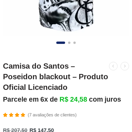
Camisa do Santos –
Poseidon blackout – Produto
Oficial Licenciado
Parcele em 6x de
R$
24,58
com juros
(
7
avaliações de clientes)
Avaliado
7
como
R$
207,50
R$
147,50
4.86
de 5,