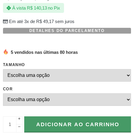
com
À vista
R$
140,13
no Pix
baseado
em
avaliações
Em até 3x de
R$
49,17
sem juros
de
clientes
DETALHES DO PARCELAMENTO
5 vendidos nas últimas 80 horas
TAMANHO
COR
+
ADICIONAR AO CARRINHO
−