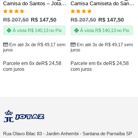
Camisa do Santos – Jotaz – Tubarão | Poseidon D’ Quebrada
Camisa Camiseta do Santos – O Escudo Que Impõe Respeito – Oficial
Avaliação
Avaliação
R$
207,50
R$
147,50
R$
207,50
R$
147,50
5.00
de 5
4.80
de 5
À vista
R$
140,13
no Pix
À vista
R$
140,13
no Pix
Em até 3x de
R$
49,17
sem
Em até 3x de
R$
49,17
sem
juros
juros
Parcele em 6x de
R$
24,58
Parcele em 6x de
R$
24,58
com juros
com juros
Rua Olavo Bilac 83 - Jardim Anhembi - Santana de Parnaíba SP