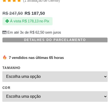
(
1
avaliação de cliente)
Avaliado
1
como
R$
247,50
R$
187,50
5.00
de 5,
com
À vista
R$
178,13
no Pix
baseado
em
avaliação
Em até 3x de
R$
62,50
sem juros
de
cliente
DETALHES DO PARCELAMENTO
7 vendidos nas últimas 65 horas
TAMANHO
COR