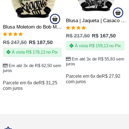
Blusa | Jaqueta | Casaco Bob Marley Reggae Rastafari Jamaica
Blusa Moletom do Bob Marley Reggae Rastafari Jamaica – Lembranças
Avaliação
R$
217,50
R$
167,50
4.75
de 5
Avaliação
R$
247,50
R$
187,50
5.00
de 5
À vista
R$
159,13
no Pix
À vista
R$
178,13
no Pix
Em até 3x de
R$
55,83
sem
juros
Em até 3x de
R$
62,50
sem
juros
Parcele em 6x de
R$
27,92
com juros
Parcele em 6x de
R$
31,25
com juros