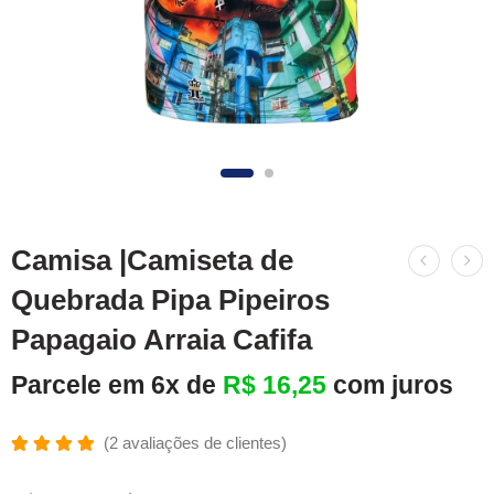
Camisa |Camiseta de
Quebrada Pipa Pipeiros
Papagaio Arraia Cafifa
Parcele em 6x de
R$
16,25
com juros
(
2
avaliações de clientes)
Avaliado
2
como