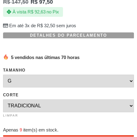
R$
147,50
R$
97,50
5.00
de 5,
com
À vista
R$
92,63
no Pix
baseado
em
avaliações
Em até 3x de
R$
32,50
sem juros
de
clientes
DETALHES DO PARCELAMENTO
5 vendidos nas últimas 70 horas
TAMANHO
CORTE
LIMPAR
Apenas
9
item(s) em stock.