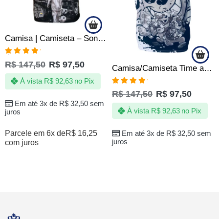
Camisa | Camiseta – Sonho da Quebrada – Peneira de Futebol
Avaliação
R$
147,50
R$
97,50
Camisa/Camiseta Time amador – Quebrada NQT – Irmão metralha
5.00
de 5
À vista
R$
92,63
no Pix
Avaliação
R$
147,50
R$
97,50
5.00
de 5
Em até 3x de
R$
32,50
sem
À vista
R$
92,63
no Pix
juros
Parcele em 6x de
R$
16,25
Em até 3x de
R$
32,50
sem
juros
com juros