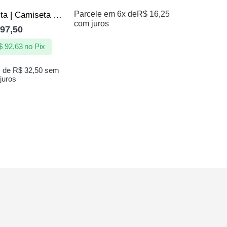
Parcele em 6x de
R$
16,25
Camisa | Peita | Camiseta de Quebrada – Lendas do Funk – TOP
com juros
R$
147,50
97,50
À vi
$
92,63
no Pix
Em a
x de
R$
32,50
sem
juros