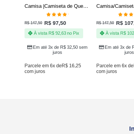
Camisa |Camiseta de Quebrada Pipa Pipeiros Papagaio Arraia Cafifa
Avaliação
Avali
R$
97,50
R$
107
R$
147,50
R$
147,50
5.00
de 5
5.00
de
À vista
R$
92,63
no Pix
À vista
R$
102
Em até 3x de
R$
32,50
sem
Em até 3x de
juros
juros
Parcele em 6x de
R$
16,25
Parcele em 6x de
com juros
com juros
I