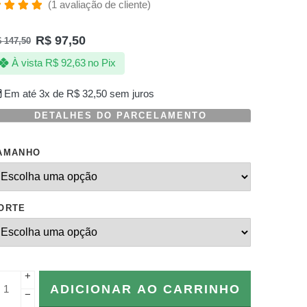
(
1
avaliação de cliente)
valiado
omo
R$
97,50
$
147,50
.00
de 5,
om
À vista
R$
92,63
no Pix
aseado
m
valiação
Em até 3x de
R$
32,50
sem juros
e
liente
DETALHES DO PARCELAMENTO
AMANHO
ORTE
+
ADICIONAR AO CARRINHO
−