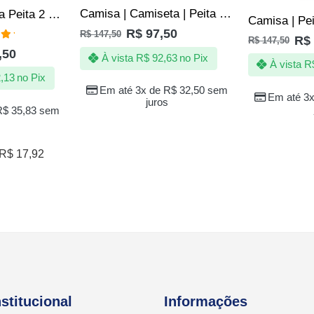
Camisa | Camiseta | Peita Reveillon na Quebrada – Ano Novo
Camisa/Camiseta Peita 2 Pac Tupac Hip Hop Rap Rapper
R$
97,50
R$
147,50
R$
R$
147,50
ação
,50
 5
À vista
R$
92,63
no Pix
À vista
R
,13
no Pix
Em até 3x de
R$
32,50
sem
Em até 3
juros
R$
35,83
sem
R$
17,92
nstitucional
Informações