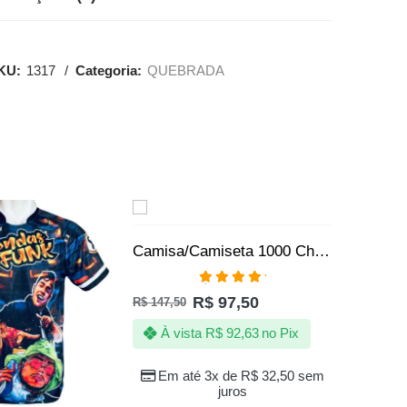
KU:
1317
Categoria:
QUEBRADA
SALE
SALE
VENDI
Camisa/Camiseta 1000 Chora Agora Ri Depois
Avaliação
R$
97,50
R$
147,50
5.00
de 5
À vista
R$
92,63
no Pix
Em até 3x de
R$
32,50
sem
juros