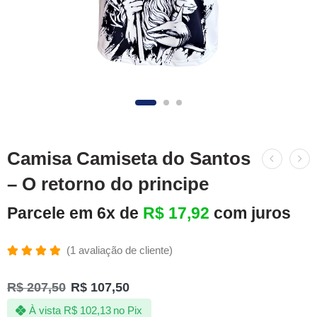
Camisa Camiseta do Santos
– O retorno do principe
Parcele em 6x de
R$
17,92
com juros
(
1
avaliação de cliente)
Avaliado
1
como
R$
207,50
R$
107,50
5.00
de 5,
com
À vista
R$
102,13
no Pix
baseado