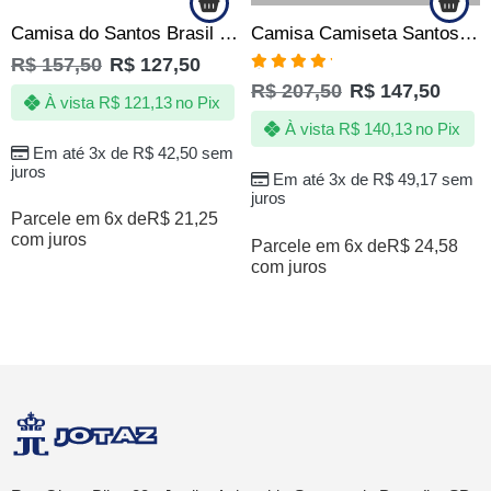
Camisa do Santos Brasil – Jotaz – copa – Produto Oficial
Camisa Camiseta Santos Sempre Santos – Eterno 10 – Oficial
R$
157,50
R$
127,50
Avaliação
R$
207,50
R$
147,50
5.00
de 5
À vista
R$
121,13
no Pix
À vista
R$
140,13
no Pix
Em até 3x de
R$
42,50
sem
juros
Em até 3x de
R$
49,17
sem
juros
Parcele em 6x de
R$
21,25
com juros
Parcele em 6x de
R$
24,58
com juros