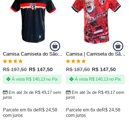
Camisa Camiseta do São Paulo SPFC – Golpe Insano do Santo Paulo Voadora Imortal – Oficial
Camisa | Camiseta do São Paulo FC – Torcida que Coduz – Produto Oficial
Avaliação
Avaliação
R$
197,50
R$
147,50
R$
187,50
R$
147,50
5.00
de 5
5.00
de 5
À vista
R$
140,13
no Pix
À vista
R$
140,13
no Pix
Em até 3x de
R$
49,17
sem
Em até 3x de
R$
49,17
sem
juros
juros
Parcele em 6x de
R$
24,58
Parcele em 6x de
R$
24,58
com juros
com juros