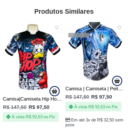
Produtos Similares
SALE
SALE
VENDIDOS
Camisa | Camiseta | Peita Reveillon na Quebrada – Ano Novo
R$
147,50
R$
97,50
Camisa|Camiseta Hip Hop Rap Rappers 1000 Graus
R$
147,50
R$
97,50
À vista
R$
92,63
no Pix
À vista
R$
92,63
no Pix
Em até 3x de
R$
32,50
sem
juros