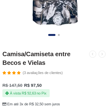
Camisa/Camiseta entre
Becos e Vielas
(
3
avaliações de clientes)
Avaliado
3
como
R$
147,50
R$
97,50
5.00
de 5,
com
À vista
R$
92,63
no Pix
baseado
em
avaliações
Em até 3x de
R$
32,50
sem juros
de