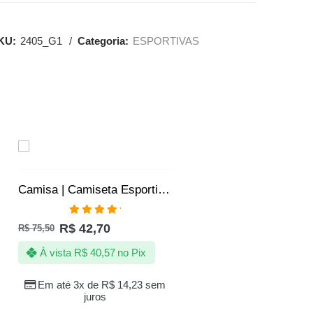
KU:
2405_G1
Categoria:
ESPORTIVAS
SALE
Camisa | Camiseta Esportiva Fitness Academia SLIM – Jotaz – Masculino – Verde
Avaliação
R$
42,70
R$
75,50
5.00
de 5
À vista
R$
40,57
no Pix
Em até 3x de
R$
14,23
sem
juros