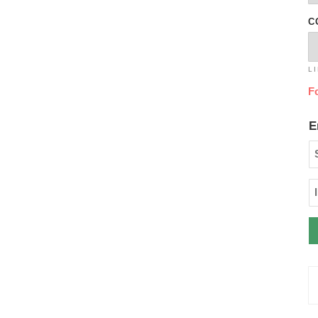
C
L
F
E