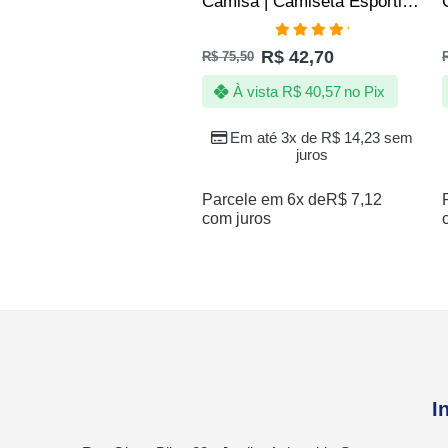
Camisa | Camiseta Esportiva Fitness Academia SLIM – Jotaz – Masculino – Azul
Avaliação
R$
42,70
R$
75,50
5.00
de 5
À vista
R$
40,57
no Pix
Em até 3x de
R$
14,23
sem
juros
Parcele em 6x de
R$
7,12
com juros
I