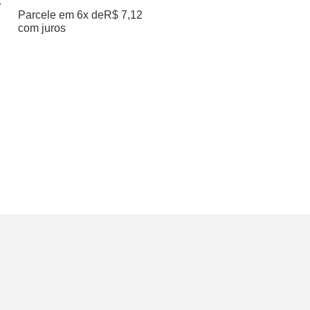
– Verde Turquesa
Parcele em 6x de
R$
7,12
com juros