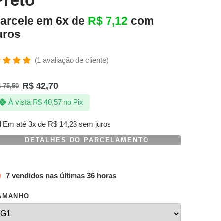
Preto
arcele em 6x de
R$
7,12
com
uros
(
1
avaliação de cliente)
valiado
omo
R$
42,70
$
75,50
.00
de 5,
om
À vista
R$
40,57
no Pix
aseado
m
valiação
Em até 3x de
R$
14,23
sem juros
e
liente
DETALHES DO PARCELAMENTO
7 vendidos nas últimas 36 horas
AMANHO