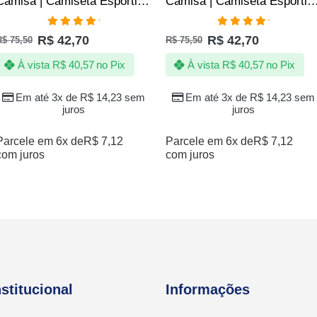
Camisa | Camiseta Esportiva Fitness Academia SLIM – Jotaz – Masculino – Vermelho
Camisa | Camiseta Esportiva Fitness Academia SLIM – Jotaz – Masculino 
Avaliação
Avaliação
R$
42,70
R$
42,70
R$
75,50
R$
75,50
5.00
de 5
5.00
de 5
À vista
R$
40,57
no Pix
À vista
R$
40,57
no Pix
Em até 3x de
R$
14,23
sem
Em até 3x de
R$
14,23
sem
juros
juros
Parcele em 6x de
R$
7,12
Parcele em 6x de
R$
7,12
com juros
com juros
nstitucional
Informações