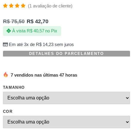
(
1
avaliação de cliente)
Avaliado
1
como
R$
75,50
R$
42,70
5.00
de 5,
com
À vista
R$
40,57
no Pix
baseado
em
avaliação
Em até 3x de
R$
14,23
sem juros
de
cliente
DETALHES DO PARCELAMENTO
7 vendidos nas últimas 47 horas
TAMANHO
COR