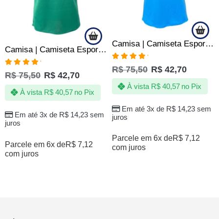
Camisa | Camiseta Esportiva Fitness Academia SLIM – Jotaz – Masculino – Azul
Camisa | Camiseta Esportiva Fitness Academia SLIM – Jotaz – Masculino – Verde
Avaliação
R$
75,50
R$
42,70
Avaliação
5.00
de 5
R$
75,50
R$
42,70
5.00
de 5
À vista
R$
40,57
no Pix
À vista
R$
40,57
no Pix
Em até 3x de
R$
14,23
sem
Em até 3x de
R$
14,23
sem
juros
juros
Parcele em 6x de
R$
7,12
Parcele em 6x de
R$
7,12
com juros
com juros