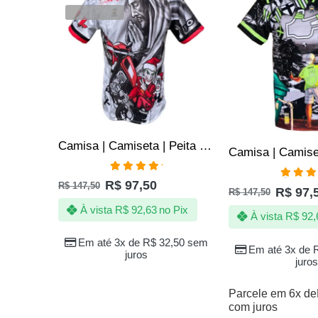
VENDIDOS
Camisa | Camiseta | Peita Natal 1000 Graus de Quebrada
Avaliação
R$
97,50
R$
147,50
Avali
5.00
de 5
R$
97,
R$
147,50
5.00
de
À vista
R$
92,63
no Pix
À vista
R$
92,
Em até 3x de
R$
32,50
sem
Em até 3x de
juros
juros
Parcele em 6x de
com juros