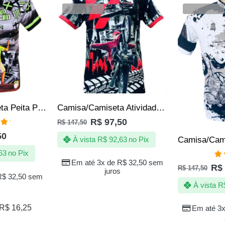
VENDIDOS
VENDIDOS
Camisa | Camiseta Peita Pipa Pipeiro | Linha Chilena 10 dez
Camisa/Camiseta Atividade 1000 / Mil Graus – Moto Grau
R$
97,50
R$
147,50
ação
50
 5
À vista
R$
92,63
no Pix
63
no Pix
Em até 3x de
R$
32,50
sem
Av
R$
R$
147,50
5.
juros
R$
32,50
sem
À vista
R
R$
16,25
Em até 3