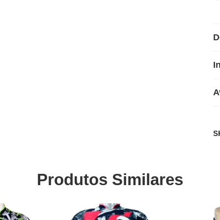
D
I
A
S
Produtos Similares
SALE
SALE