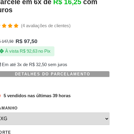
arcele em 6x de
R$
16,25
com
uros
(
4
avaliações de clientes)
valiado
omo
R$
97,50
$
147,50
.00
de 5,
om
À vista
R$
92,63
no Pix
aseado
m
valiações
Em até 3x de
R$
32,50
sem juros
e
lientes
DETALHES DO PARCELAMENTO
5 vendidos nas últimas 39 horas
AMANHO
ORTE