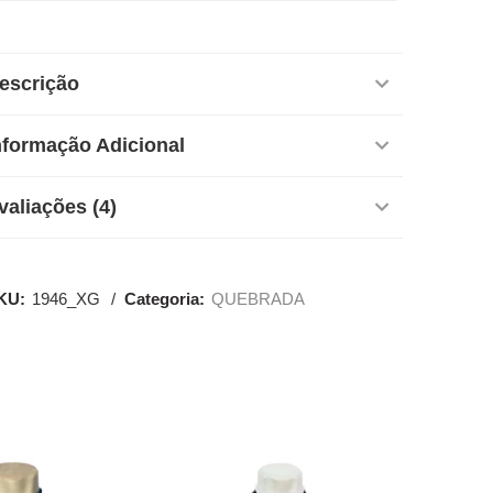
escrição
nformação Adicional
valiações (4)
KU:
1946_XG
Categoria:
QUEBRADA
SALE
SALE