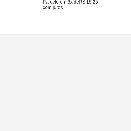
Parcele em 6x de
R$
16,25
com juros