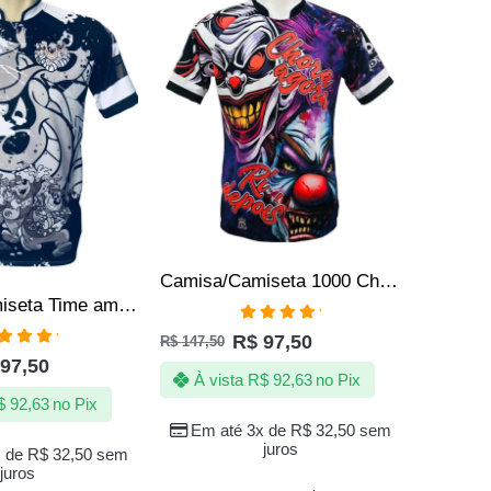
Camisa/Camiseta 1000 Chora Agora Ri Depois
R$
147,50
Camisa/Camiseta Time amador – Quebrada NQT – Irmão metralha
Avaliação
À vi
R$
97,50
R$
147,50
5.00
de 5
aliação
97,50
00
de 5
À vista
R$
92,63
no Pix
Em a
$
92,63
no Pix
Em até 3x de
R$
32,50
sem
juros
Parcele 
x de
R$
32,50
sem
com juro
juros