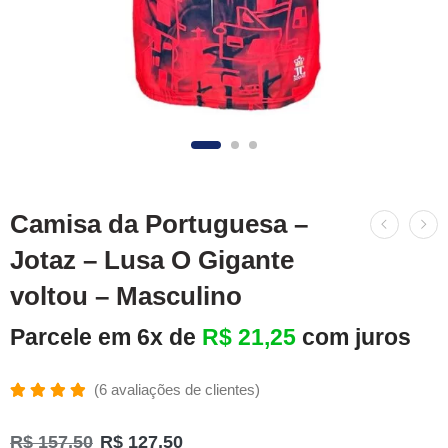
Camisa da Portuguesa –
Jotaz – Lusa O Gigante
voltou – Masculino
Parcele em 6x de
R$
21,25
com juros
(
6
avaliações de clientes)
Avaliado
6
como
R$
157,50
R$
127,50
5.00
de 5,