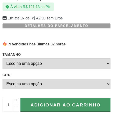
com
À vista
R$
121,13
no Pix
baseado
em
avaliações
Em até 3x de
R$
42,50
sem juros
de
clientes
DETALHES DO PARCELAMENTO
9 vendidos nas últimas 32 horas
TAMANHO
COR
+
ADICIONAR AO CARRINHO
−