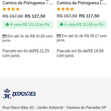
Camisa da Portuguesa Lusa – Jotaz – Nunca vamos te abandonar – Masculino
Camisa da Portuguesa – Jotaz – Brasil na copa – Masculino
Avaliação
Avaliação
R$
157,50
R$
117,50
R$
157,50
R$
127,50
5.00
de 5
5.00
de 5
À vista
R$
111,63
no Pix
À vista
R$
121,13
no Pix
Em até 3x de
R$
39,17
sem
Em até 3x de
R$
42,50
sem
juros
juros
Parcele em 6x de
R$
19,58
Parcele em 6x de
R$
21,25
com juros
com juros
Rua Olavo Bilac 83 - Jardim Anhembi - Santana de Parnaíba SP