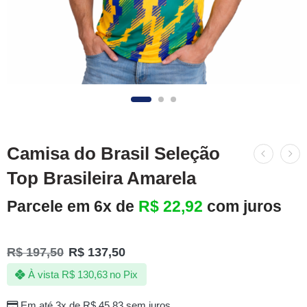
Camisa do Brasil Seleção
Top Brasileira Amarela
Parcele em 6x de
R$
22,92
com juros
R$
197,50
R$
137,50
À vista
R$
130,63
no Pix
Em até 3x de
R$
45,83
sem juros