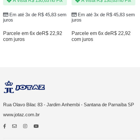
À vista
R$
130,63
no Pix
À vista
R$
130,63
no Pix
Em até 3x de
R$
45,83
sem
Em até 3x de
R$
45,83
sem
juros
juros
Parcele em 6x de
R$
22,92
Parcele em 6x de
R$
22,92
com juros
com juros
Rua Olavo Bilac 83 - Jardim Anhembi - Santana de Parnaíba SP
www.jotaz.com.br